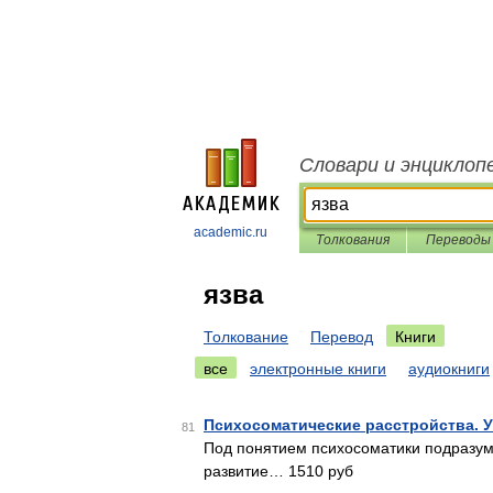
Словари и энциклоп
academic.ru
Толкования
Переводы
язва
Толкование
Перевод
Книги
все
электронные книги
аудиокниги
Психосоматические расстройства. 
81
Под понятием психосоматики подразум
развитие… 1510 руб