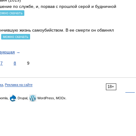
вин (2019)
шение по службе, и, порвав с прошлой серой и будничной
ожно скачать
ончившую жизнь самоубийством. В ее смерти он обвинял
можно скачать
дующая
→
7
8
9
ка
,
Реклама на сайте
18+
omla,
Drupal,
WordPress, MODx.