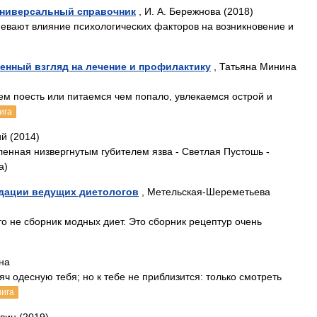
Универсальный справочник
, И. А. Бережнова (2018)
евают влияние психологических факторов на возникновение и
менный взгляд на лечение и профилактику
, Татьяна Минина
м поесть или питаемся чем попало, увлекаемся острой и
ига
й (2014)
енная низвергнутым губителем язва - Светлая Пустошь -
а)
ндации ведущих диетологов
, Метельская-Шереметьева
то не сборник модных диет. Это сборник рецептур очень
на
яч одесную тебя; но к тебе не приблизится: только смотреть
нига