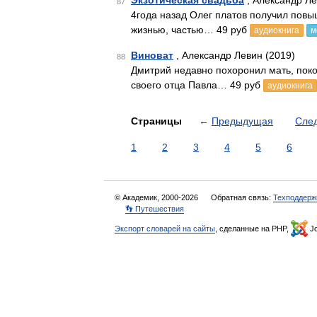
Экзотическая свадьба
, Александр Ле
87
4года назад Олег платов получил повы
жизнью, частью… 49 руб
аудиокнига
м
Виноват
, Александр Левин (2019)
88
Дмитрий недавно похоронил мать, пок
своего отца Павла… 49 руб
аудиокнига
Страницы
←
Предыдущая
Сле
1
2
3
4
5
6
© Академик, 2000-2026
Обратная связь:
Техподдерж
👣 Путешествия
Экспорт словарей на сайты
, сделанные на PHP,
Jo