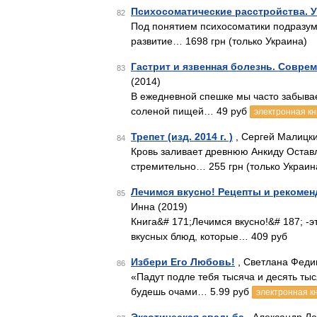
Психосоматические расстройства. 
82
Под понятием психосоматики подразум
развитие… 1698 грн (только Украина)
Гастрит и язвенная болезнь. Совре
83
(2014)
В ежедневной спешке мы часто забывае
соленой пищей… 49 руб
электронная кн
Трепет (изд. 2014 г. )
, Сергей Малицки
84
Кровь заливает древнюю Анкиду Оставл
стремительно… 255 грн (только Украин
Лечимся вкусно! Рецепты и рекоме
85
Инна (2019)
Книга&# 171;Лечимся вкусно!&# 187; -э
вкусных блюд, которые… 409 руб
Избери Его Любовь!
, Светлана Феди
86
«Падут подле тебя тысяча и десять тыс
будешь очами… 5.99 руб
электронная к